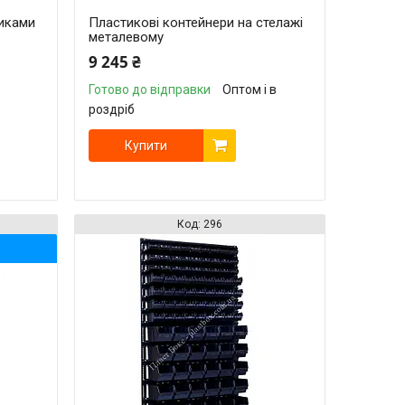
иками
Пластикові контейнери на стелажі
металевому
9 245 ₴
Готово до відправки
Оптом і в
роздріб
Купити
296