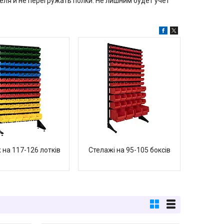
я и не перегружать полки. Не лишним будет учет
 на 117-126 лотків
Стелажі на 95-105 боксів