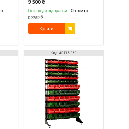
9 500 ₴
 в
Готово до відправки
Оптом і в
роздріб
Купити
ART15-363