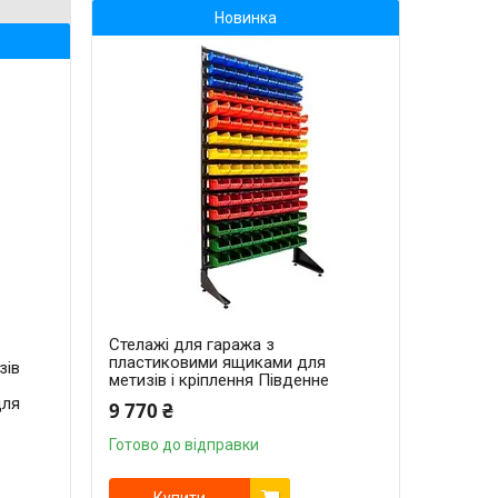
Новинка
Стелажі для гаража з
пластиковими ящиками для
зів
метизів і кріплення Південне
для
9 770 ₴
Готово до відправки