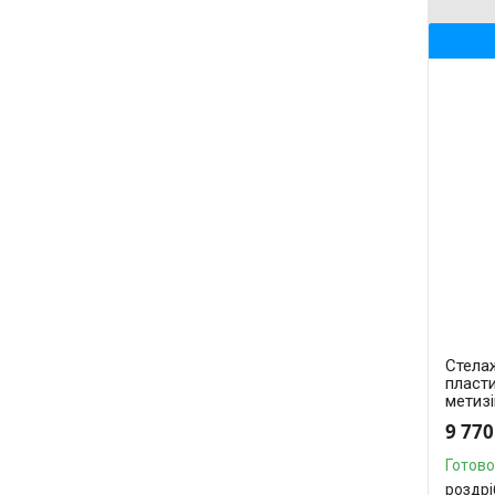
Стелаж
пласт
метизі
9 770
Готово
роздрі