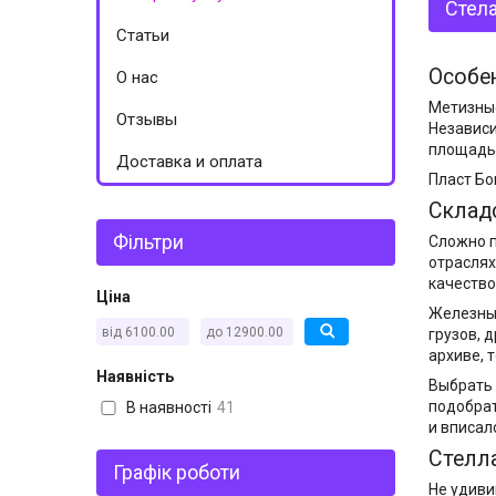
Стела
Статьи
Особе
О нас
Метизные
Отзывы
Независи
площадь 
Доставка и оплата
Пласт Бо
Склад
Фільтри
Сложно п
отраслях
качество
Ціна
Железные
грузов, 
архиве, 
Наявність
Выбрать 
подобрат
В наявності
41
и вписал
Стелл
Графік роботи
Не удиви