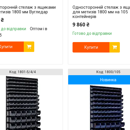
торонній стелаж з ящиками
Односторонній стелаж з ящ
тизів 1800 мм Вугледар
для метизів 1800 мм на 105
контейнерів
 ₴
9 860 ₴
 до відправки
Оптом і в
Готово до відправки
б
Купити
Купити
1801-5/4/4
1800/105
Новинка