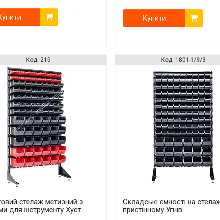
Купити
Купити
215
1801-1/9/3
говий стелаж метизний з
Складські ємності на стелаж
и для інструменту Хуст
пристінному Угнів