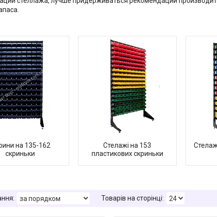
ации стеллажа, лучше придерживаться рекомендаций производител
апаса.
рини на 135-162
Стелажі на 153
Стелаж
скриньки
пластикових скриньки