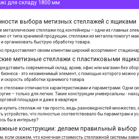
жі для складу 1800 мм
нности выбора метизных стеллажей с ящиками
 металлические стеллажи под контейнеры – одни из главных эле
мо от типа хранимой продукции, стеллажи из металла помогут м
и организовать быструю обработку товара.
кс предоставляет своим клиентам широкий ассортимент стационар
ские метизные стеллажи с пластиковыми ящика
редставить современный склад, архив, офис или магазин без обор
 бизнеса - это незаменимый элемент, с помощью которого можно 
 и скорость обработки хранимого товара.
 стеллажи отличаются характеристиками и параметрами. Одни с
другие – только для легких. Такие конструкции универсальны - нахо
торговой площадке и даже в квартире.
и купить стеллаж не так просто, ведь разновидностей множество, 
ь устройство, что полностью соответствовало бы параметрам и 
ось бы в интерьер?
ажные конструкции: делаем правильный выбор
м, если скажем, что конечная стоимость стеллажной системы завис