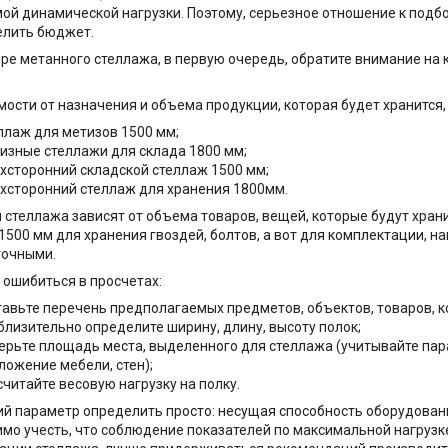
ой динамической нагрузки. Поэтому, серьезное отношение к подб
елить бюджет.
ре метанного стеллажа, в первую очередь, обратите внимание на 
мости от назначения и объема продукции, которая будет хранится
ллаж для метизов 1500 мм;
изные стеллажи для склада 1800 мм;
хсторонний складской стеллаж 1500 мм;
хсторонний стеллаж для хранения 1800мм.
 стеллажа зависят от объема товаров, вещей, которые будут хран
1500 мм для хранения гвоздей, болтов, а вот для комплектации, н
точными.
 ошибиться в просчетах:
тавьте перечень предполагаемых предметов, объектов, товаров, к
близительно определите ширину, длину, высоту полок;
ерьте площадь места, выделенного для стеллажа (учитывайте па
ложение мебели, стен);
считайте весовую нагрузку на полку.
й параметр определить просто: несущая способность оборудования
мо учесть, что соблюдение показателей по максимальной нагрузке