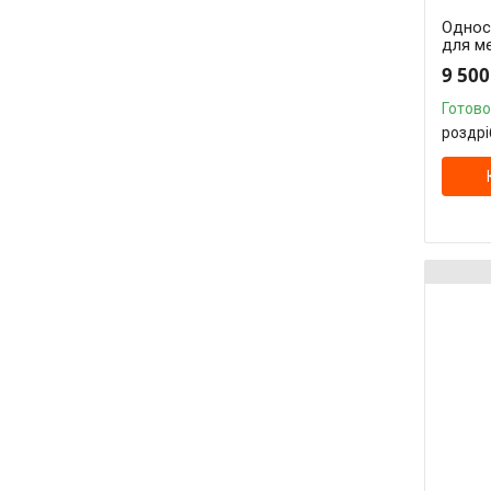
Однос
для ме
9 500
Готово
роздрі