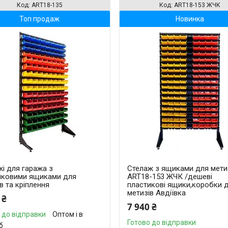
ART18-135
ART18-153 ЖЧК
Топ продаж
Новинка
і для гаража з
Стелаж з ящиками для мети
иковими ящиками для
ART18-153 ЖЧК /дешеві
в та кріплення
пластикові ящики,коробки 
метизів Авдіївка
 ₴
7 940 ₴
 до відправки
Оптом і в
Готово до відправки
б