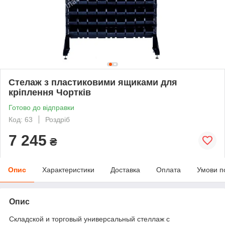
Стелаж з пластиковими ящиками для
кріплення Чортків
Готово до відправки
Код: 63
Роздріб
7 245
₴
Опис
Характеристики
Доставка
Оплата
Умови п
Опис
Складской и торговый универсальный стеллаж с