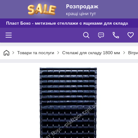
Пласт Бокс - метизные стеллажи с ящиками для склада
Товари та послуги
Стелажі для складу 1800 мм
Вітр