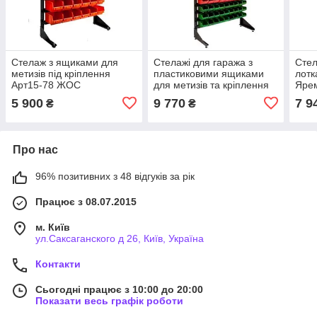
Стелаж з ящиками для
Стелажі для гаража з
Стел
метизів під кріплення
пластиковими ящиками
лотк
Арт15-78 ЖОС
для метизів та кріплення
Яре
5 900
9 770
7 9
₴
₴
Про нас
96% позитивних з 48 відгуків за рік
Працює з 08.07.2015
м. Київ
ул.Саксаганского д 26, Київ, Україна
Контакти
Сьогодні працює з 10:00 до 20:00
Показати весь графік роботи