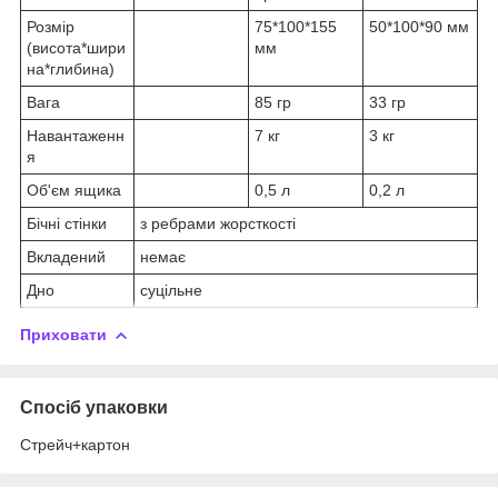
Розмір
75*100*155
50*100*90 мм
(висота*шири
мм
на*глибина)
Вага
85 гр
33 гр
Навантаженн
7 кг
3 кг
я
Об'єм ящика
0,5 л
0,2 л
Бічні стінки
з ребрами жорсткості
Вкладений
немає
Дно
суцільне
Приховати
Спосіб упаковки
Стрейч+картон