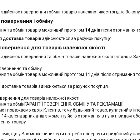
 здійснює повернення і обмін товарів належної якості згідно Закон
 повернення і обміну
ня та обмін товарів можливий протягом
14 днів
після отримання т
я доставка товарів
здійснюється за рахунок покупця.
повернення для товарів належної якості
 здійснює повернення та обмін товарів належної якості згідно із За
овернення та обміну

ня та обмін товарів можливий протягом 14 днів після отримання то
 доставка товарів здійснюється за рахунок покупця.

вернення для товарів належної якості

ня та обмінГАРАНТІЇ ПОВЕРНЕННЯ, ОБМІНУ ТА РЕКЛАМАЦІЇ

о і поважаємо своїх Клієнтів, тому будь-який товар, куплений в інт
14 календарних днів з моменту його отримання в пункті видачі або у
нення товару

іємо, що у Вас може виникнути потреба повернути придбаний у нас т
удь-яких причин Ви прийняли таке рішення, просимо зв'язатися з н