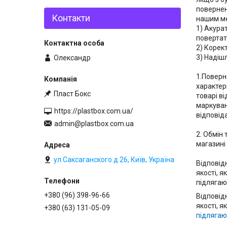
поверненн
Контакти
нашим ме
1) Акура
повертати
2) Корек
3) Надіш
Олександр
1.Поверн
характер
Пласт Бокс
товарі в
маркуван
https://plastbox.com.ua/
відповід
admin@plastbox.com.ua
2. Обмін
магазині
ул.Саксаганского д 26, Київ, Україна
Відповід
якості, 
підлягаю
+380 (96) 398-96-66
Відповід
якості, 
+380 (63) 131-05-09
підлягаю