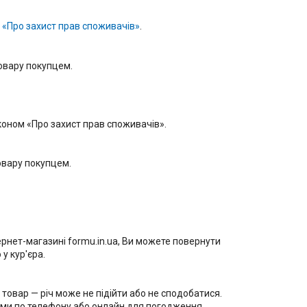
у
«Про захист прав споживачів»
.
овару покупцем.
коном «Про захист прав споживачів».

вару покупцем.

ернет-магазині formu.in.ua, Ви можете повернути 
 кур'єра.

овар — річ може не підійти або не сподобатися. 
ами по телефону або онлайн для погодження 