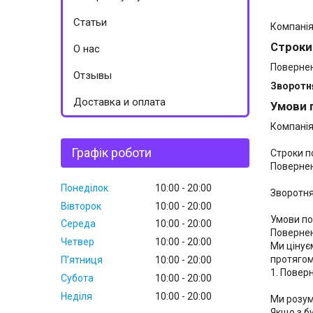
Статьи
Компанія
Строки
О нас
Повернен
Отзывы
Зворотн
Доставка и оплата
Умови 
Компанія
Графік роботи
Строки п
Повернен
Понеділок
10:00
20:00
Зворотня
Вівторок
10:00
20:00
Умови по
Середа
10:00
20:00
Повернен
Четвер
10:00
20:00
Ми цінуєм
протягом 
Пʼятниця
10:00
20:00
1. Повер
Субота
10:00
20:00
Неділя
10:00
20:00
Ми розум
Якщо з б