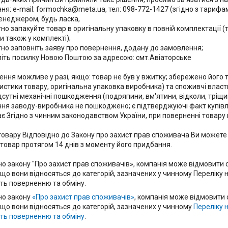
я: e-mail: formochka@meta.ua, тел: 098-772-1427 (згідно з тарифами
неджером, будь ласка,

тно запакуйте товар в оригінальну упаковку в повній комплектації (
 також у комплекті);

тно заповніть заяву про повернення, додану до замовлення;

літь посилку Новою Поштою за адресою: смт.Авіаторське

ення можливе у разі, якщо: товар не був у вжитку; збережено його т
истики товару, оригінальна упаковка виробника) та споживчі властив
ідсутні механічні пошкодження (подряпини, вм'ятини, відколи, тріщ
ня заводу-виробника не пошкоджено; є підтверджуючі факт купівлі
ає Згідно з чинним законодавством України, при поверненні товару 
 товару Відповідно до Закону про захист прав споживача Ви можете
 товар протягом 14 днів з моменту його придбання.

но закону "Про захист прав споживачів», компанія може відмовити с
якщо вони відносяться до категорій, зазначених у чинному Переліку 
ть поверненню та обміну.
но закону
«Про захист прав споживачів»
, компанія може відмовити 
якщо вони відносяться до категорій, зазначених у чинному
Переліку 
ть поверненню та обміну
.