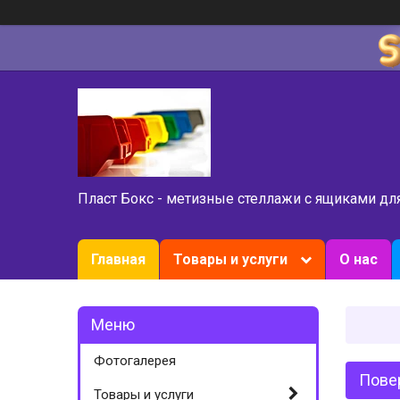
Пласт Бокс - метизные стеллажи с ящиками дл
Главная
Товары и услуги
О нас
Фотогалерея
Пове
Товары и услуги