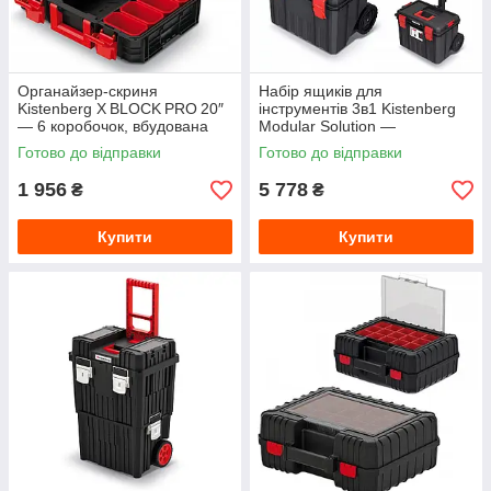
Органайзер‑скриня
Набір ящиків для
Kistenberg X BLOCK PRO 20″
інструментів 3в1 Kistenberg
— 6 коробочок, вбудована
Modular Solution —
лінійка, корпус IP55
модульний комплект на
Готово до відправки
Готово до відправки
колесах, телескопічна ручка
1 956
5 778
₴
₴
Купити
Купити