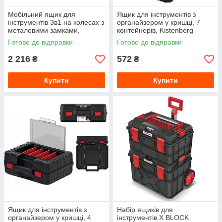
Мобільний ящик для
Ящик для інструментів з
інструментів 3в1 на колесах з
органайзером у кришці, 7
металевими замками,
контейнерів, Kistenberg
Kistenberg Heavy KHVWM
HEAVY KHV40B-S411
Готово до відправки
Готово до відправки
2 216
572
₴
₴
Купити
Купити
Ящик для інструментів з
Набір ящиків для
органайзером у кришці, 4
інструментів X BLOCK