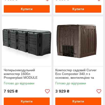
Купити
Купити
Чотирьохмодульний
Компостер садовий Curver
компостер 1600л
Eco Composter 340 л з
Prosperplast MODULE
основою, вентиляцією та
COMPOGREEN
кришкою, коричневий
Готово до відправки
Готово до відправки
7 925
3 929
₴
₴
Купити
Купити