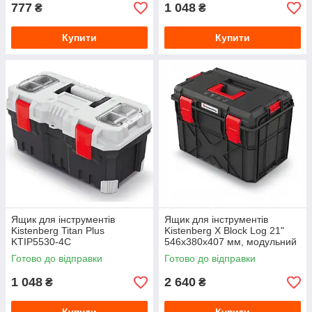
777
1 048
₴
₴
Купити
Купити
Ящик для інструментів
Ящик для інструментів
Kistenberg Titan Plus
Kistenberg X Block Log 21"
KTIP5530-4C
546х380х407 мм, модульний
кейс для інструментів
Готово до відправки
Готово до відправки
1 048
2 640
₴
₴