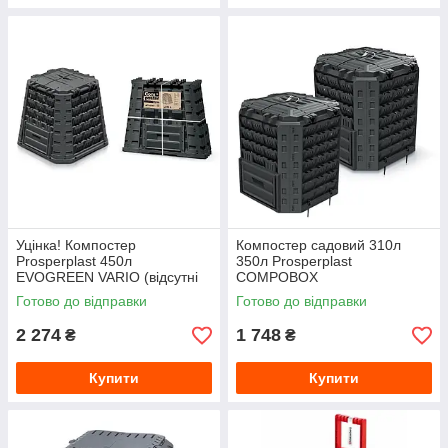
Уцінка! Компостер
Компостер садовий 310л
Prosperplast 450л
350л Prosperplast
EVOGREEN VARIO (відсутні
COMPOBOX
декілька замків, не впливає
Готово до відправки
Готово до відправки
на функціонал!)
2 274
1 748
₴
₴
Купити
Купити