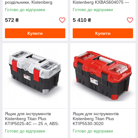
роздільники, Kistenberg
Kistenberg KXBAS604075 —
HEAVY KHV40S-S411
мобільний модульний кейс
Готово до відправки
Готово до відправки
на колесах, 546×380×685 мм,
IP55
572
5 410
₴
₴
Купити
Купити
Ящик для інструментів
Ящик для інструментів
Kistenberg Titan Plus
Kistenberg Titan Plus
KTIP5025-4C — 25 л, ABS-
KTIP5530-3020
замки, органайзери в кришці
Готово до відправки
Готово до відправки