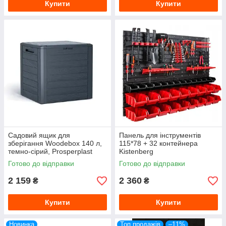
Купити
Купити
Садовий ящик для
Панель для інструментів
зберігання Woodebox 140 л,
115*78 + 32 контейнера
темно-сірий, Prosperplast
Kistenberg
Готово до відправки
Готово до відправки
2 159
2 360
₴
₴
Купити
Купити
Новинка
Топ продажів
–11%