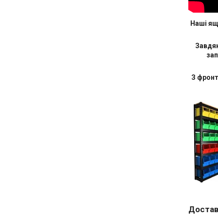
Наші ящи
Завдяк
зап
З фронт
Достав