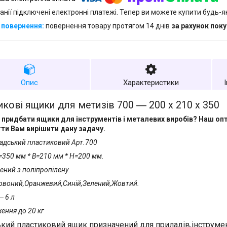
анії підключені електронні платежі. Тепер ви можете купити будь-
повернення товару протягом 14 днів
за рахунок пок
Опис
Характеристики
кові ящики для метизів 700 ― 200 х 210 х 350
придбати ящики для інструментів і металевих виробів? Наш оп
ти Вам вирішити дану задачу.
адський пластиковий Арт.700
L=350 мм * B=210 мм * H=200 мм.
ений з поліпропілену.
ервоний,Оранжевий,Синій,Зелений,Жовтий.
― 6 л
ення до 20 кг
кий пластиковий ящик призначений для приладів,інструмент