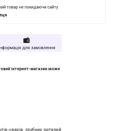
який товар не покидаючи сайту.
упця
Інформація для замовлення
товий інтернет-магазин може
ів,цвяхів, дрібних деталей