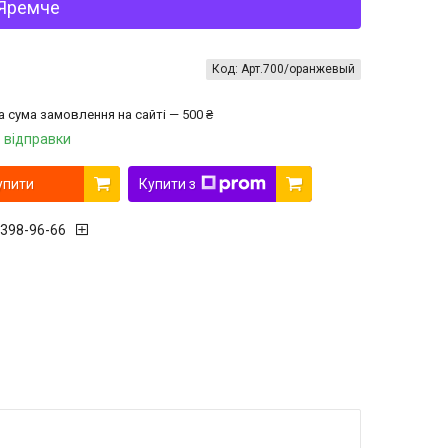
0 Яремче
Код:
Арт.700/оранжевый
а сума замовлення на сайті — 500 ₴
 відправки
упити
Купити з
 398-96-66