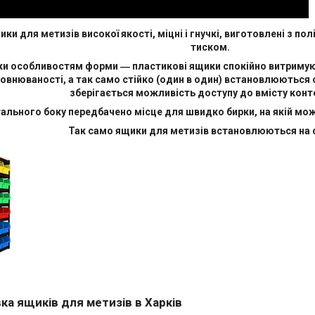
ки для метизів високої якості, міцні і гнучкі, виготовлені з п
тиском.
и особливостям форми ― пластикові ящики спокійно витримую
овнюваності, а так само стійко (один в один) встановлюються 
зберігається можливість доступу до вмісту конте
ального боку передбачено місце для швидко бирки, на якій мож
Так само ящики для метизів встановлюються на 
ка ящиків для метизів в Харків