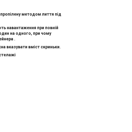
оліпропілену методом лиття під
ть навантаження при повній
один на одного, при чому
йнера .
на вказувати вміст скриньки.
стелажі