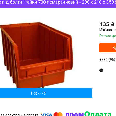
 під болти і гайки 700 помаранчевий - 200 х 210 х 35
135 ₴
Мінімальн
Готово до
К
+380 (96)
Новинка