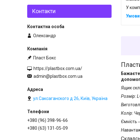
У комп
Контакти
Олександр
Пласт Бокс
Пласти
https://plastbox.com.ua/
Бажаєте 
admin@plastbox.com.ua
допомог
Ящик скл
Розмір: 
ул.Саксаганского д 26, Київ, Україна
Виготовл
Колір: Ч
+380 (96) 398-96-66
Ємність 
+380 (63) 131-05-09
Навантаж
Складсь