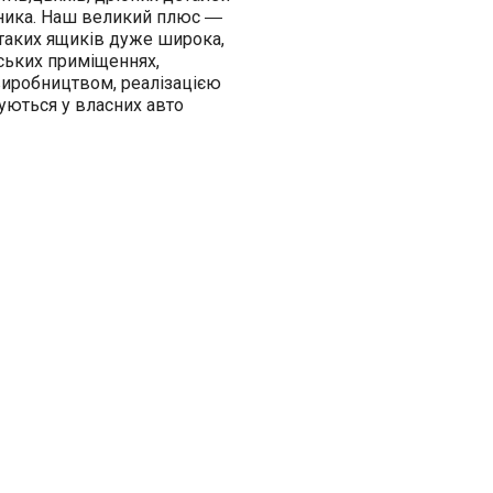
бника. Наш великий плюс ―
я таких ящиків дуже широка,
ських приміщеннях,
з виробництвом, реалізацією
уються у власних авто