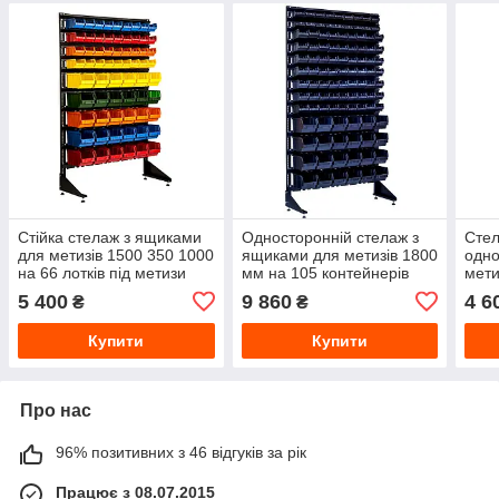
Стійка стелаж з ящиками
Односторонній стелаж з
Стел
для метизів 1500 350 1000
ящиками для метизів 1800
одно
на 66 лотків під метизи
мм на 105 контейнерів
мети
5 400
9 860
4 6
₴
₴
Купити
Купити
Про нас
96% позитивних з 46 відгуків за рік
Працює з 08.07.2015