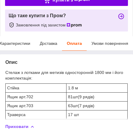
Що таке купити з Пром?
Замовлення під захистом
Характеристики
Доставка
Оплата
Умови повернення
Опис
Стелаж з лотками для метизів односторонній 1800 мм і його
комплектація:
Стійка
1.8 м
Ящик арт.702
81шт(9 рядів)
Ящик арт.703
63шт(7 рядів)
Траверса
17 шт
Приховати