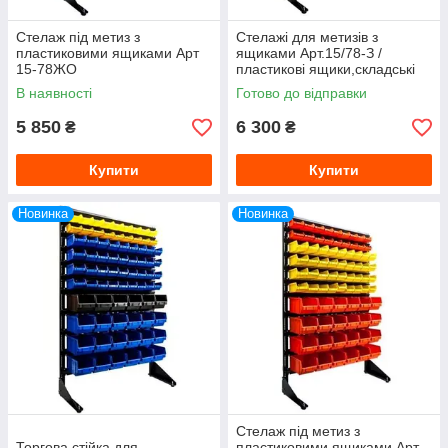
Стелаж під метиз з
Стелажі для метизів з
пластиковими ящиками Арт
ящиками Арт.15/78-З /
15-78ЖО
пластикові ящики,складські
ящики
В наявності
Готово до відправки
5 850
6 300
₴
₴
Купити
Купити
Новинка
Новинка
Стелаж під метиз з
Торгова стійка для
пластиковими ящиками Арт