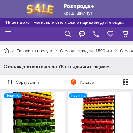
Пласт Бокс - метизные стеллажи с ящиками для склада
Товари та послуги
Стелажі складські 1500 мм
Стелаж
Стелаж для метизів на 78 складських ящиків
Сортування
0
Фільтри
Новинка
Новинка