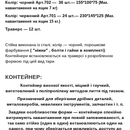
Колір: чорний Арт.702 ―
36
шт.― 155*100*75
(Мах.
навантаження на ящик 7 кг)
Колір: червоний Арт.701 ― 24
шт.― 230*145*125
(Мах.
навантаження на ящик 15 кг.)
Траверс ― 12 шт.
Стійка виконана із сталі, колір ― чорний, порошкове
фарбування
( "ніжки" , болти і гайки в комплекті)
.
Контейнери встановлюються на траверсі з розробленою
формою під цей вид тари.
КОНТЕЙНЕР:
Контейнер високої якості, міцний і гнучкий,
виготовлений з поліпропілену методом лиття під тиском.
Призначений для зберігання дрібних деталей,
металовиробів, невеликих інструментів, запчастин і т. п.
Завдяки особливостям форми ― контейнери спокійно
витримують навантаження при повній заповнюваності, а
так само стійко (один в один) встановлюються один на
одного, при чому зберігається можливість доступу до