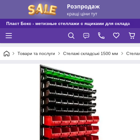
Пласт Бокс - метизные стеллажи с ящиками для склада
Товари та послуги
Стелажі складські 1500 мм
Стелаж