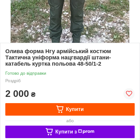
Олива форма Нгу армійський костюм
Тактична уніформа нацгвардії штани-
катабель куртка польова 48-50/1-2
Готово до відправки
Роздріб
2 000
₴
Купити
або
Купити з