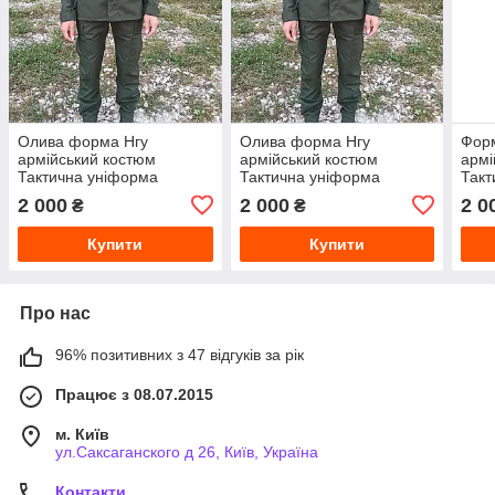
Олива форма Нгу
Олива форма Нгу
Фор
армійський костюм
армійський костюм
армі
Тактична уніформа
Тактична уніформа
Такт
нацгвардії штани-катабель
нацгвардії штани-катабель
нацг
2 000
2 000
2 0
₴
₴
куртка польова 52-54/5-6
куртка польова 44-46/3-4
курт
44, 
Купити
Купити
Про нас
96% позитивних з 47 відгуків за рік
Працює з 08.07.2015
м. Київ
ул.Саксаганского д 26, Київ, Україна
Контакти