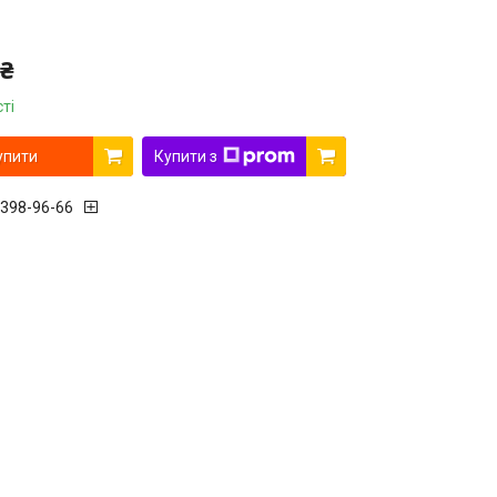
 ₴
ті
упити
Купити з
 398-96-66