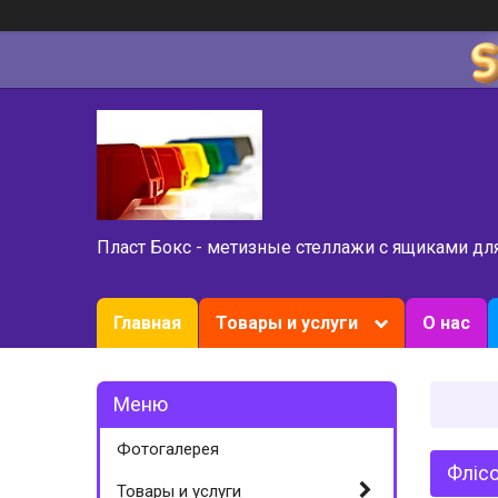
Пласт Бокс - метизные стеллажи с ящиками дл
Главная
Товары и услуги
О нас
Фотогалерея
Флісо
Товары и услуги