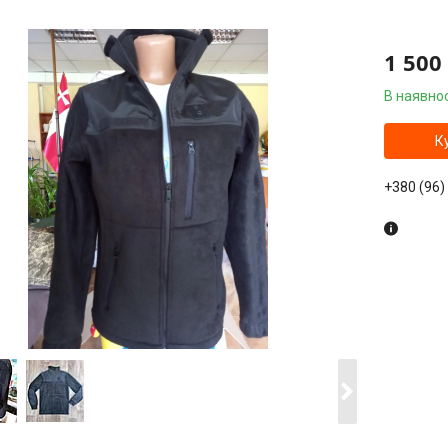
1 500
В наявнос
К
+380 (96)