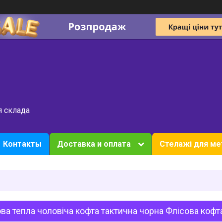
я склада
Контакты
Доставка и оплата
Стелажі для ме
ва тепла чоловіча кофта тактична чорна Флісова кофт