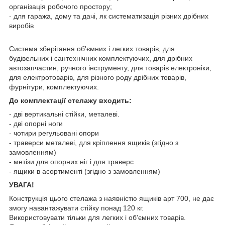
організація робочого простору;
- для гаража, дому та дачі, як систематизація різних дрібних
виробів
Система зберігання об'ємних і легких товарів, для
будівельних і сантехнічних комплектуючих, для дрібних
автозапчастин, ручного інструменту, для товарів електроніки,
для електротоварів, для різного роду дрібних товарів,
фурнітури, комплектуючих.
До комплектації стелажу входить:
- дві вертикальні стійки, металеві.
- дві опорні ноги
- чотири регульовані опори
- траверси металеві, для кріплення ящиків (згідно з
замовленням)
- метізи для опорних ніг і для траверс
- ящики в асортименті (згідно з замовленням)
УВАГА!
Конструкція цього стелажа з наявністю ящиків арт 700, не дає
змогу навантажувати стійку понад 120 кг.
Використовувати тільки для легких і об'ємних товарів.