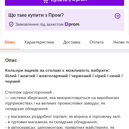
Що таке купити з Пром?
Замовлення під захистом
Опис
Характеристики
Доставка
Оплата
Умови п
Опис
Кольори ящиків на стелажі є можливість вибрати:
білий / жовтий / жовтогарячий / червоний / сірий / синій /
чорний
Стеллаж односторонний ,
— система зберігання, яка використовується на виробничих
підприємствах і на великих промислових заводах, як
складське обладнання.
- у магазинах роздрібної торгівлі, як вітрина в торговому залі;
- в гуртових магазинах як складське обладнання;
- в автосервісах, шиномонтажі, приватних майстернях, як