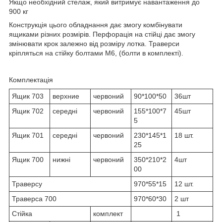
Якщо необхідний стелаж, який витримує навантаження до
900 кг
Конструкція цього обладнання дає змогу комбінувати
ящиками різних розмірів. Перфорація на стійці дає змогу
змінювати крок залежно від розміру лотка. Траверси
кріпляться на стійку болтами М6, (болти в комплекті).
Комплектація
Ящик 703
верхние
червоний
90*100*50
36шт
Ящик 702
середні
червоний
155*100*7
45шт
5
Ящик 701
середні
червоний
230*145*1
18 шт.
25
Ящик 700
нижні
червоний
350*210*2
4шт
00
Траверсу
970*55*15
12 шт.
Траверса 700
970*60*30
2 шт
Стійка
комплект
1