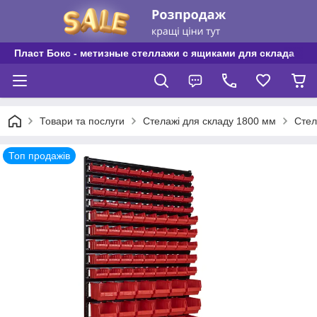
Пласт Бокс - метизные стеллажи с ящиками для склада
Товари та послуги
Стелажі для складу 1800 мм
Стел
Топ продажів