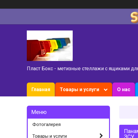
Пласт Бокс - метизные стеллажи с ящиками дл
Главная
Товары и услуги
О нас
Фотогалерея
Панам
Товары и услуги
ЗСУ