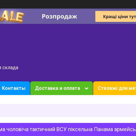
я склада
Контакты
Доставка и оплата
Стелажі для ме
а чоловіча тактичний ВСУ піксельна Панама армейськ