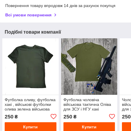
Повернення товару впродовж 14 днів за рахунок покупця
Всі умови повернення
Подібні товари компанії
Футболка оливу, футболка
Футболка чоловіча
Чоло
хакі , військові футболки
військова тактична Оліва
війс
олива зелена військова
для ЗСУ і НГУ хакі
для 
для зсу нгу тактична
армійська 48 р зелена
НГУ 
250
250
250
₴
₴
літня для
війс
військовослужбовців
Купити
Купити