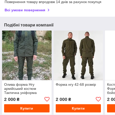
Повернення товару впродовж 14 днів за рахунок покупця
Всі умови повернення
Подібні товари компанії
Олива форма Нгу
Форма нгу 42-68 розмір
Кост
армійський костюм
Форм
Тактична уніформа
бойо
нацгвардії штани-готель
2 000
2 000
2 0
₴
₴
куртка польова 52-54/3-4
Купити
Купити