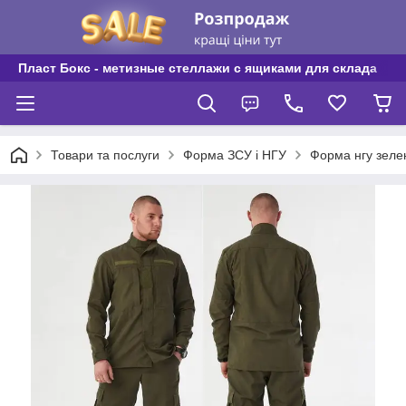
Пласт Бокс - метизные стеллажи с ящиками для склада
Товари та послуги
Форма ЗСУ і НГУ
Форма нгу зеле