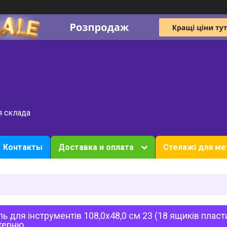
я склада
Контакты
Доставка и оплата
Стелажі для ме
ь для інструментів 108,0х48,0 см 23 (18 ящиків пласт
терню