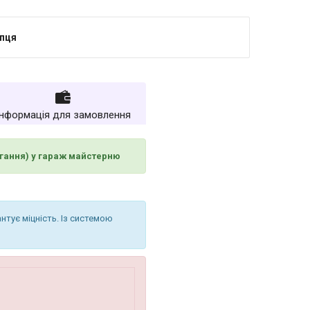
упця
Інформація для замовлення
рігання) у гараж майстерню
нтує міцність. Із системою