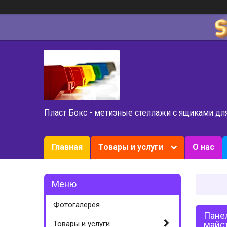
Пласт Бокс - метизные стеллажи с ящиками дл
Главная
Товары и услуги
О нас
Фотогалерея
Панел
Товары и услуги
майс