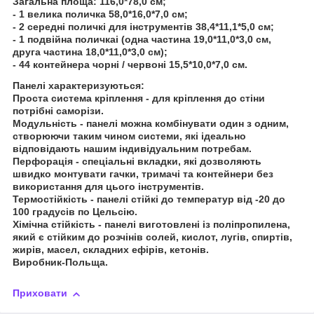
Загальна площа: 116,0*78,0 см;
- 1 велика поличка 58,0*16,0*7,0 см;
- 2 середні поличкі для інструментів 38,4*11,1*5,0 см;
- 1 подвійна поличкаі (одна частина 19,0*11,0*3,0 см,
друга частина 18,0*11,0*3,0 см);
- 44 контейнера чорні / червоні 15,5*10,0*7,0 см.
Панелі характеризуються:
Проста система кріплення - для кріплення до стіни
потрібні саморізи.
Модульність - панелі можна комбінувати один з одним,
створюючи таким чином системи, які ідеально
відповідають нашим індивідуальним потребам.
Перфорація - спеціальні вкладки, які дозволяють
швидко монтувати гачки, тримачі та контейнери без
використання для цього інструментів.
Термостійкість - панелі стійкі до температур від -20 до
100 градусів по Цельсію.
Хімічна стійкість - панелі виготовлені із поліпропилена,
який є стійким до розчінів солей, кислот, лугів, спиртів,
жирів, масел, складних ефірів, кетонів.
Виробник-Польща.
Приховати