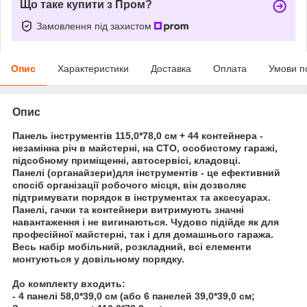
Що таке купити з Пром?
Замовлення під захистом
Опис
Характеристики
Доставка
Оплата
Умови п
Опис
Панель інструментів 115,0*78,0 см + 44 контейнера -
незамінна річ в майстерні, на СТО, особистому гаражі,
підсобному приміщенні, автосервісі, кладовці.
Панелі (органайзери)для інструментів - це ефективний
спосіб організації робочого місця, він дозволяє
підтримувати порядок в інструментах та аксесуарах.
Панелі, гачки та контейнери витримують значні
навантаження і не вигинаються. Чудово підійде як для
професійної майстерні, так і для домашнього гаража.
Весь набір мобільний, розкладний, всі елементи
монтуються у довільному порядку.
До комплекту входить:
- 4 панелі 58,0*39,0 см (або 6 панелей 39,0*39,0 см;