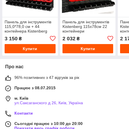
Панель для інструментів
Панель для інструментів
Пане
115,0*78,0 см + 44
Kistenberg 115х78см 22
Kist
контейнера Kistenberg
контейнери
конт
3 150
2 032
2 1
₴
₴
Купити
Купити
Про нас
96% позитивних з 47 відгуків за рік
Працює з 08.07.2015
м. Київ
ул.Саксаганского д 26, Київ, Україна
Контакти
Сьогодні працює з 10:00 до 20:00
Показати весь графік роботи