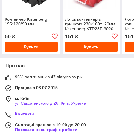
Контейнер Kistenberg
Лоток контейнер з
Лото
195*120*90 мм
кришкою 230x160x120мм
кри
Kistenberg KTR23F-3020
Kist
50
151
151
₴
₴
Купити
Купити
Про нас
96% позитивних з 47 відгуків за рік
Працює з 08.07.2015
м. Київ
ул.Саксаганского д 26, Київ, Україна
Контакти
Сьогодні працює з 10:00 до 20:00
Показати весь графік роботи