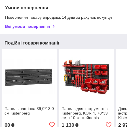
Умови повернення
Повернення товару впродовж 14 днів за рахунок покупця
Всі умови повернення
Подібні товари компанії
Панель настінна 39,0*13,0
Панель для інструментів
Довг
см Kistenberg
Kistenberg, KOR 4, 78*39
інст
см, +10 контейнерів
Kist
60
1 130
2 9
₴
₴