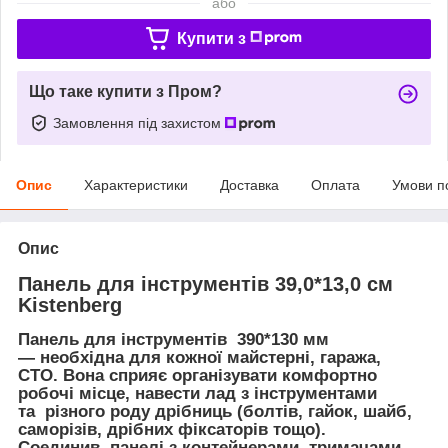
або
Купити з
Що таке купити з Пром?
Замовлення під захистом
Опис
Характеристики
Доставка
Оплата
Умови п
Опис
Панель для інструментів 39,0*13,0 см
Kistenberg
Панель для інструментів 390*130 мм
—
необхідна для кожної майстерні, гаража,
СТО. Вона сприяє організувати комфортно
робочі місце, навести лад з інструментами
та різного роду дрібниць (болтів, гайок, шайб,
саморізів, дрібних фіксаторів тощо).
Соединив панелі з контейнерами, тримачами,