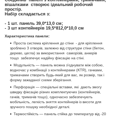
вішалками створює ідеальний робочий
простір.
Набір складається з:
- 1 шт. панель 39,0*13,0 см;
- 3 шт контейнерів 19,5*812,0*10,0 см
Характеристика панели:
Проста система кріплення до стіни - для кріплення
зроблено 3 отворів, залежно від структури стіни (бетон,
дерево, цегла) за використання саморізів, анкерів
тощо забезпечує надійну фіксацію на стіні.
Модульність — панель можна з'єднувати між собою,
водночас у комбінації з контейнерами (KTR), гачками,
тримачами створить будь-який для вас, як розмір, так і
форму зажаданої схеми зберігання.
Перфорація — спеціальні вставки, які дають змогу
швидку фіксацію різних комплектуючих (контейнерів,
гачків, тримачів тощо), одночасно забезпечують
мобільність, легкість зняття контейнерів із висоти для
зручного пошуку необхідної деталі.
Термостійкість — панель стійка до температур від -20