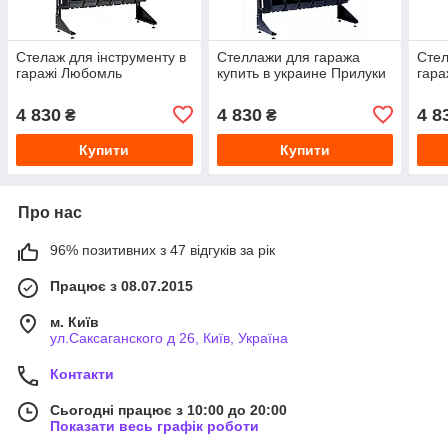
Стелаж для інструменту в
Стеллажи для гаража
Стел
гаражі Любомль
купить в украине Прилуки
гара
4 830
4 830
4 8
₴
₴
Купити
Купити
Про нас
96% позитивних з 47 відгуків за рік
Працює з 08.07.2015
м. Київ
ул.Саксаганского д 26, Київ, Україна
Контакти
Сьогодні працює з 10:00 до 20:00
Показати весь графік роботи