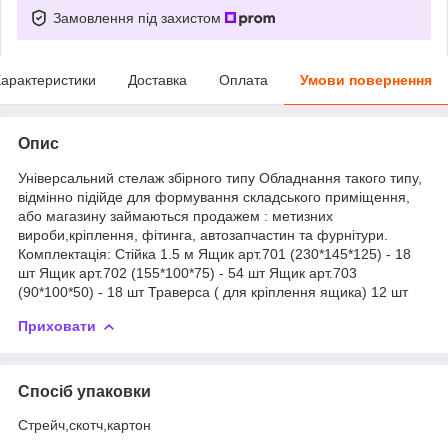
Замовлення під захистом
арактеристики
Доставка
Оплата
Умови повернення
Опис
Універсальний стелаж збірного типу Обладнання такого типу,
відмінно підійде для формування складського приміщення,
або магазину займаються продажем : метизних
вироби,кріплення, фітинга, автозапчастин та фурнітури.
Комплектація: Стійка 1.5 м Ящик арт.701 (230*145*125) - 18
шт Ящик арт.702 (155*100*75) - 54 шт Ящик арт.703
(90*100*50) - 18 шт Траверса ( для кріплення ящика) 12 шт
Приховати
Спосіб упаковки
Стрейч,скотч,картон