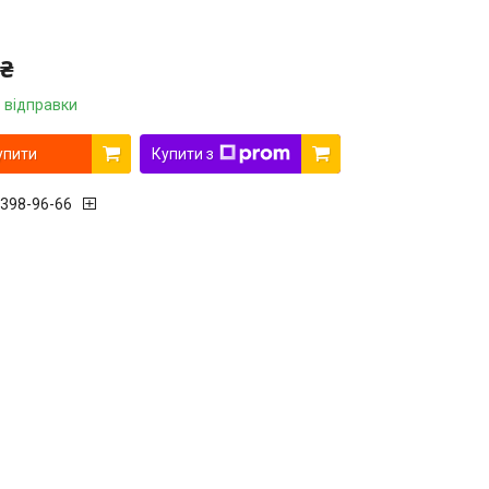
 ₴
 відправки
упити
Купити з
 398-96-66