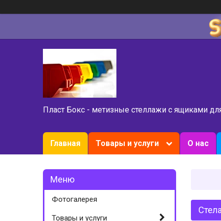
Пласт Бокс - метизные стеллажи с ящиками дл
Главная
Товары и услуги
О нас
Фотогалерея
Стела
Товары и услуги