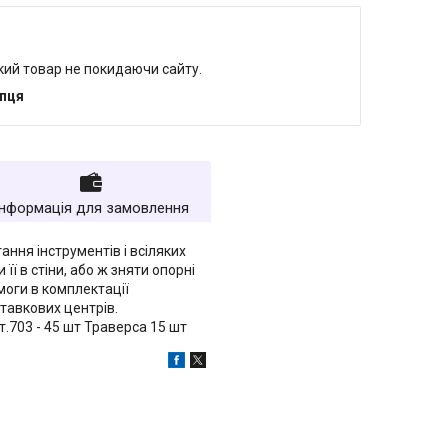
який товар не покидаючи сайту.
упця
Інформація для замовлення
ання інструментів і всіляких
її в стіни, або ж зняти опорні
омоги в комплектації
ставкових центрів.
т.703 - 45 шт Траверса 15 шт