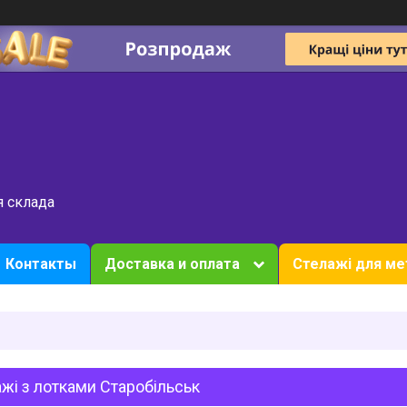
я склада
Контакты
Доставка и оплата
Стелажі для ме
жі з лотками Старобільськ