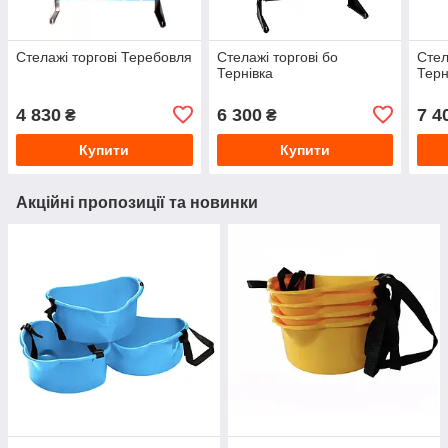
Стелажі торгові Теребовля
Стелажі торгові бо
Стел
Тернівка
Терн
4 830
6 300
7 4
₴
₴
Купити
Купити
Акційні пропозиції та новинки