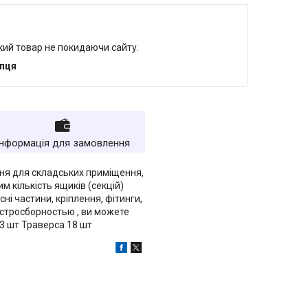
який товар не покидаючи сайту.
упця
Інформація для замовлення
ня для складських приміщення,
им кількість ящиків (секцій)
ні частини, кріплення, фітинги,
 быстросборностью , ви можете
153 шт Траверса 18 шт