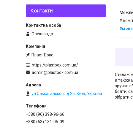
Контакти
У комп
Олександр
Пласт Бокс
https://plastbox.com.ua/
admin@plastbox.com.ua
Стелаж м
а також м
зручно з
болти, са
ул.Саксаганского д 26, Київ, Україна
зібрати с
+380 (96) 398-96-66
+380 (63) 131-05-09