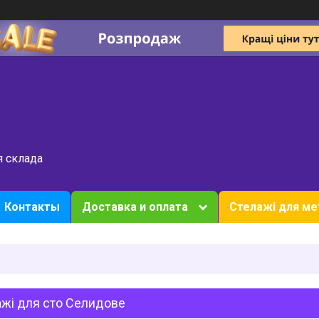
я склада
Контакты
Доставка и оплата
Стелажі для ме
ажі для сто Селидове