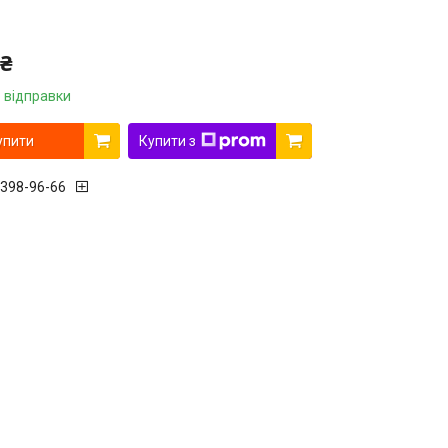
 ₴
 відправки
упити
Купити з
 398-96-66