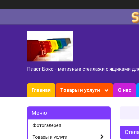
Пласт Бокс - метизные стеллажи с ящиками дл
Главная
Товары и услуги
О нас
Фотогалерея
Стел
Товары и услуги