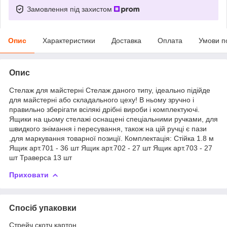
Замовлення під захистом
Опис
Характеристики
Доставка
Оплата
Умови п
Опис
Стелаж для майстерні Стелаж даного типу, ідеально підійде
для майстерні або складального цеху! В ньому зручно і
правильно зберігати всілякі дрібні вироби і комплектуючі.
Ящики на цьому стелажі оснащені спеціальними ручками, для
швидкого знімання і пересування, також на цій ручці є пази
,для маркування товарної позиції. Комплектація: Стійка 1.8 м
Ящик арт.701 - 36 шт Ящик арт.702 - 27 шт Ящик арт.703 - 27
шт Траверса 13 шт
Приховати
Спосіб упаковки
Стрейч,скотч,картон