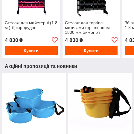
Стелаж для майстерні (1.8
Стелаж для торгівлі
Збір
м ) Дніпрорудне
метизами і кріпленням
1.8 
1800 мм Зимогір'ї
4 830
4 830
4 8
₴
₴
Купити
Купити
Акційні пропозиції та новинки