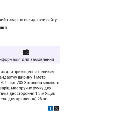
який товар не покидаючи сайту.
упця
Інформація для замовлення
 як для приміщень з великим
стандартну ширину 1 метр.
01 і арт.703 Загальна кількість
арів, має зручну ручку для
ійка двостороння 1.5 м Ящик
нель для кріплення) 26 шт