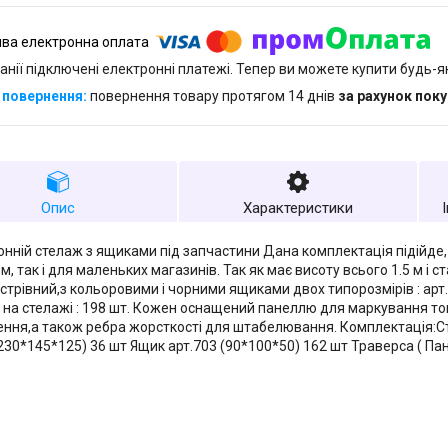
анії підключені електронні платежі. Тепер ви можете купити будь-
повернення товару протягом 14 днів
за рахунок пок
Опис
Характеристики
нній стелаж з ящиками під запчастини Дана комплектація підійде,
, так і для маленьких магазинів. Так як має висоту всього 1.5 м і 
стрівний,з кольоровими і чорними ящиками двох типорозмірів : арт.7
 на стелажі : 198 шт. Кожен оснащений панеллю для маркування тов
ння,а також ребра жорсткості для штабелювання. Комплектація:Ст
(230*145*125) 36 шт Ящик арт.703 (90*100*50) 162 шт Траверса ( Па