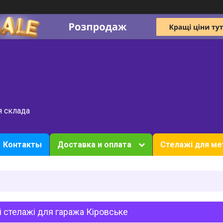
я склада
Контакты
Доставка и оплата
Стелажі для ме
і стелажі для гаража Кіровське