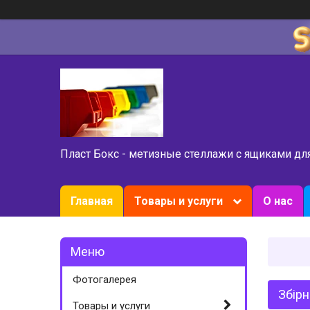
Пласт Бокс - метизные стеллажи с ящиками дл
Главная
Товары и услуги
О нас
Фотогалерея
Збірн
Товары и услуги