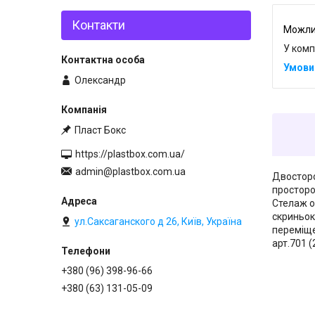
Контакти
У комп
Олександр
Пласт Бокс
https://plastbox.com.ua/
admin@plastbox.com.ua
Двосторо
простором
Стелаж о
скриньок
ул.Саксаганского д 26, Київ, Україна
переміще
арт.701 
+380 (96) 398-96-66
+380 (63) 131-05-09