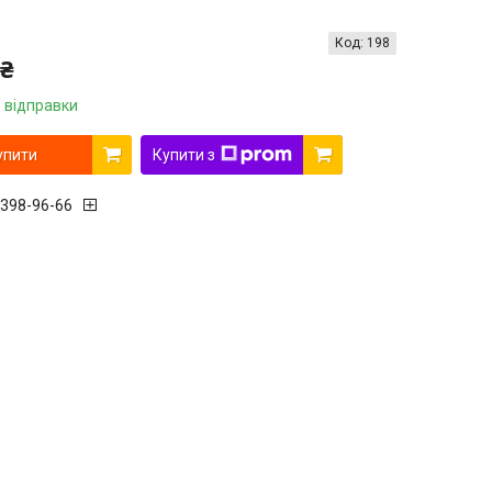
Код:
198
 ₴
 відправки
упити
Купити з
 398-96-66