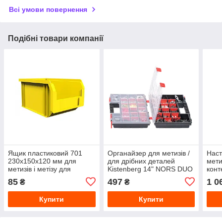
Всі умови повернення
Подібні товари компанії
Ящик пластиковий 701
Органайзер для метизів /
Наст
230х150х120 мм для
для дрібних деталей
мети
метизів і метізу для
Kistenberg 14" NORS DUO
конт
інструменту викруток
KNOS352510S
85
497
1 0
₴
₴
болтів гайок
Купити
Купити