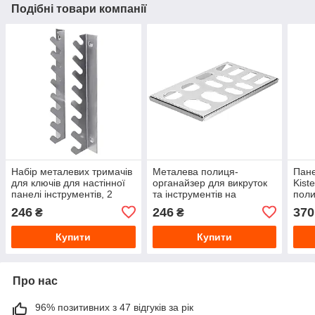
Подібні товари компанії
Набір металевих тримачів
Металева полиця-
Пане
для ключів для настінної
органайзер для викруток
Kist
панелі інструментів, 2
та інструментів на
пол
елементи
настінну панель
246
246
370
₴
₴
AKCPLTWPZ9WK2PG001
перфоровану,
AKCPLTWPZ8OS1PG001
Купити
Купити
Про нас
96% позитивних з 47 відгуків за рік