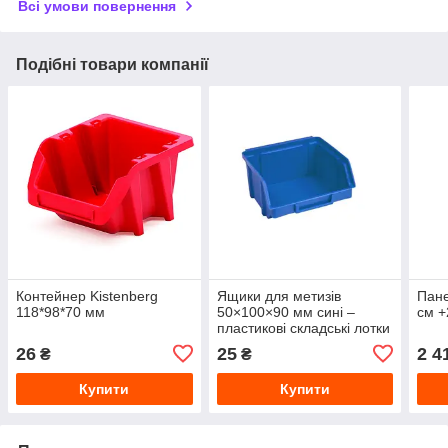
Всі умови повернення
Подібні товари компанії
Контейнер Kistenberg
Ящики для метизів
Пане
118*98*70 мм
50×100×90 мм сині –
см +
пластикові складські лотки
26
25
2 4
₴
₴
Купити
Купити