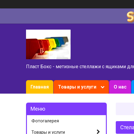
Пласт Бокс - метизные стеллажи с ящиками дл
Главная
Товары и услуги
О нас
Фотогалерея
Стела
Товары и услуги