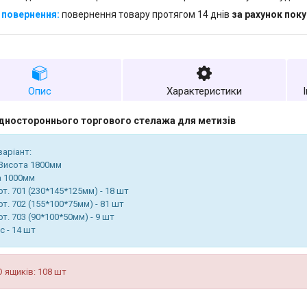
повернення товару протягом 14 днів
за рахунок пок
Опис
Характеристики
одностороннього торгового стелажа для метизів
варіант:
 Висота 1800мм
 1000мм
т. 701 (230*145*125мм) - 18 шт
т. 702 (155*100*75мм) - 81 шт
т. 703 (90*100*50мм) - 9 шт
с - 14 шт
 ящиків: 108 шт