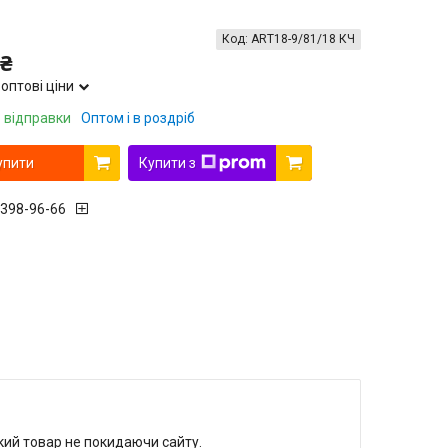
Код:
ART18-9/81/18 КЧ
 ₴
оптові ціни
 відправки
Оптом і в роздріб
упити
Купити з
 398-96-66
який товар не покидаючи сайту.