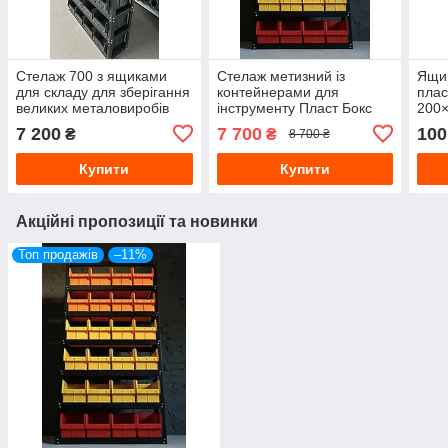
Стелаж 700 з ящиками
Стелаж метизний із
Ящик
для складу для зберігання
контейнерами для
плас
великих металовиробів
інструменту Пласт Бокс
200
Стенд під цвяхи болти
1800 940 300
7 200
7 700
100
₴
₴
8 700 ₴
Купити
Купити
Акційні пропозиції та новинки
Топ продажів
–11%