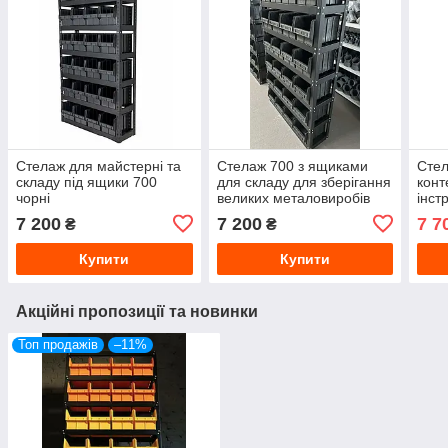
Стелаж для майстерні та
Стелаж 700 з ящиками
Стел
складу під ящики 700
для складу для зберігання
конт
чорні
великих металовиробів
інст
Стенд під цвяхи болти
1800
7 200
7 200
7 7
₴
₴
Купити
Купити
Акційні пропозиції та новинки
Топ продажів
–11%