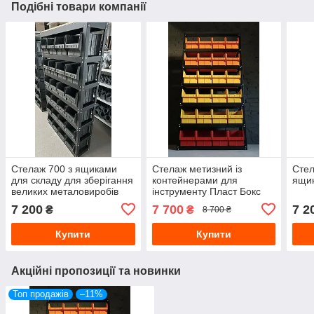
Подібні товари компанії
Стелаж 700 з ящиками
Стелаж метизний із
Стел
для складу для зберігання
контейнерами для
ящик
великих металовиробів
інструменту Пласт Бокс
Стенд під цвяхи болти
1800 940 300
7 200
7 700
7 2
₴
₴
8 700 ₴
Пласт бокс
Купити
Купити
Акційні пропозиції та новинки
Топ продажів
–11%