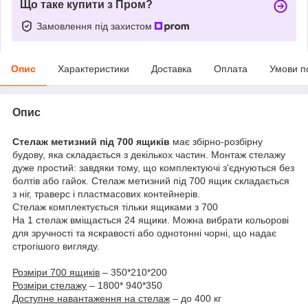
Що таке купити з Пром?
Замовлення під захистом
Опис
Характеристики
Доставка
Оплата
Умови п
Опис
Стелаж метизний під 700 ящиків
має збірно-розбірну
будову, яка складається з декількох частин. Монтаж стелажу
дуже простий: завдяки тому, що комплектуючі з'єднуються без
болтів або гайок. Стелаж метизний під 700 ящик складається
з ніг, траверс і пластмасових
контейнерів.
Стелаж комплектується тільки ящиками з 700
На 1 стелаж вміщається 24 ящики. Можна вибрати кольорові
для зручності та яскравості або однотонні чорні, що надає
строгішого вигляду.
Розміри 700 ящиків
– 350*210*200
Розміри стелажу
– 1800* 940*350
Доступне навантаження на стелаж
– до 400 кг