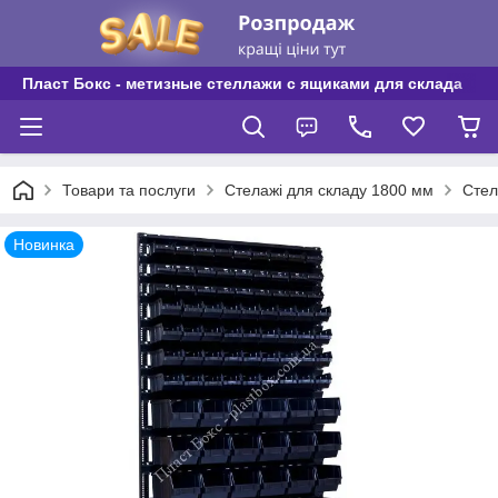
Пласт Бокс - метизные стеллажи с ящиками для склада
Товари та послуги
Стелажі для складу 1800 мм
Стел
Новинка