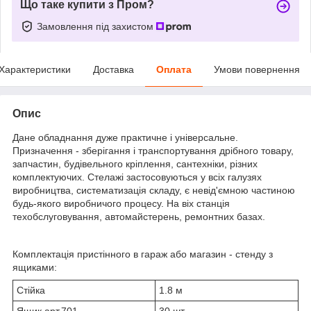
Що таке купити з Пром?
Замовлення під захистом
Характеристики
Доставка
Оплата
Умови повернення
Опис
Дане обладнання дуже практичне і універсальне.
Призначення - зберігання і транспортування дрібного товару,
запчастин, будівельного кріплення, сантехніки, різних
комплектуючих. Стелажі застосовуються у всіх галузях
виробництва, систематизація складу, є невід'ємною частиною
будь-якого виробничого процесу. На віх станція
техобслуговування, автомайстерень, ремонтних базах.
Комплектація пристінного в гараж або магазин - стенду з
ящиками:
Стійка
1.8 м
Ящик арт.701
30 шт