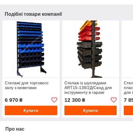
Подібні товари компанії
Стелажі для торгового
Стелаж із шухлядами
Стел
залу з кюветами
ART15-138/2Д/Сенд для
пла
інструменту в гаражі
для 
Антрацит
6 970
12 300
7 8
₴
₴
Купити
Купити
Про нас