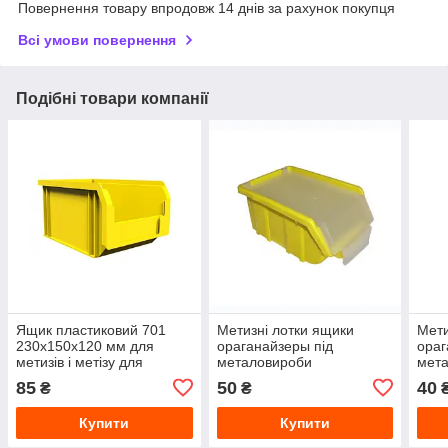
Повернення товару впродовж 14 днів за рахунок покупця
Всі умови повернення
Подібні товари компанії
Ящик пластиковий 701
Метизні лотки ящики
Мети
230х150х120 мм для
ораганайзеры під
ораг
метизів і метізу для
металовироби
мет
інструменту викруток
інструменти болти гайки
інст
85
50
40
₴
₴
болтів гайок
170х110х75
170
Купити
Купити