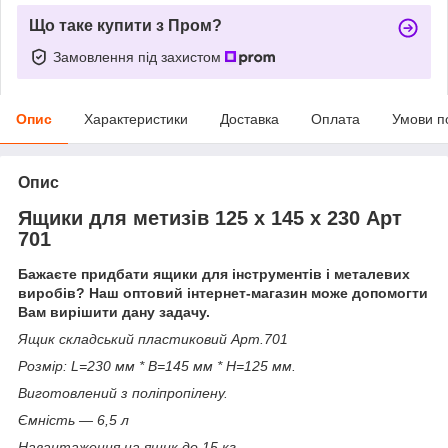
Що таке купити з Пром?
Замовлення під захистом
Опис
Характеристики
Доставка
Оплата
Умови п
Опис
Ящики для метизів 125 х 145 х 230 Арт
701
Бажаєте придбати ящики для інструментів і металевих
виробів? Наш оптовий інтернет-магазин може допомогти
Вам вирішити дану задачу.
Ящик складський пластиковий Арт.701
Розмір: L=230 мм * B=145 мм * H=125 мм.
Виготовлений з поліпропілену.
Ємність ― 6,5 л
Навантаження на ящик до 15 кг