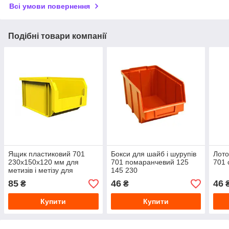
Всі умови повернення
Подібні товари компанії
Ящик пластиковий 701
Бокси для шайб і шурупів
Лото
230х150х120 мм для
701 помаранчевий 125
701 
метизів і метізу для
145 230
інструменту викруток
85
46
46
₴
₴
болтів гайок
Купити
Купити