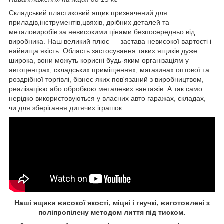
Складський пластиковий ящик призначений для
приладів,інструментів,цвяхів, дрібних деталей та
металовиробів за невисокими цінами безпосередньо від
виробника. Наш великий плюс ― застава невисокої вартості і
найвища якість. Область застосування таких ящиків дуже
широка, вони можуть корисні будь-яким організаціям у
автоцентрах, складських приміщеннях, магазинах оптової та
роздрібної торгівлі, бізнес яких пов'язаний з виробництвом,
реалізацією або обробкою металевих вантажів. А так само
нерідко використовуються у власних авто гаражах, складах,
чи для зберігання дитячих іграшок.
Наші ящики високої якості, міцні і гнучкі, виготовлені з
поліпропілену методом лиття під тиском.