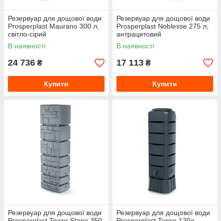
Резервуар для дощової води
Резервуар для дощової води
Prosperplast Maurano 300 л,
Prosperplast Noblesse 275 л,
світло-сірий
антрацитовий
В наявності
В наявності
24 736
17 113
₴
₴
Купити
Купити
Резервуар для дощової води
Резервуар для дощової води
Prosperplast Tower Stone 350
Prosperplast Tenso 120л,