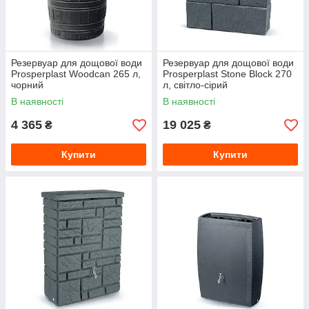
Резервуар для дощової води
Резервуар для дощової води
Prosperplast Woodcan 265 л,
Prosperplast Stone Block 270
чорний
л, світло-сірий
В наявності
В наявності
4 365
19 025
₴
₴
Купити
Купити