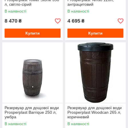
л, світло-сірий
антрацитовий
В наявності
В наявності
8 470
4 695
₴
₴
Купити
Купити
Резервуар для дощової води
Резервуар для дощової води
Prosperplast Barrique 250 л,
Prosperplast Woodcan 265 л,
умбра
коричневий
В наявності
В наявності