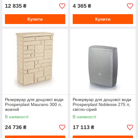
12 835
4 365
₴
₴
Купити
Купити
Резервуар для дощової води
Резервуар для дощової води
Prosperplast Maurano 300 л,
Prosperplast Noblesse 275 л,
жовтий
світло-сірий
В наявності
В наявності
24 736
17 113
₴
₴