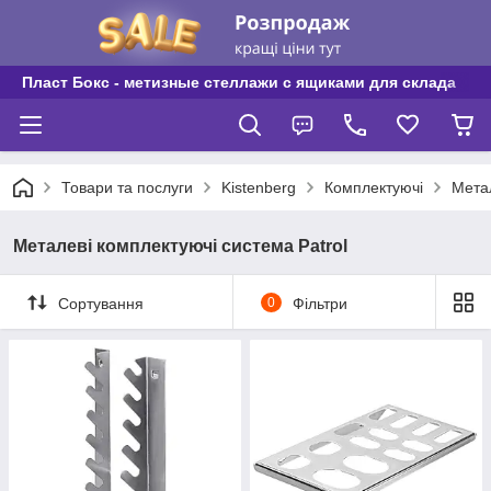
Пласт Бокс - метизные стеллажи с ящиками для склада
Товари та послуги
Kistenberg
Комплектуючі
Метал
Металеві комплектуючі система Patrol
Сортування
0
Фільтри