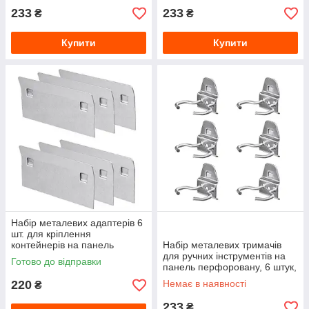
AKCPLTWPZ7UE6PG001
233
233
₴
₴
Купити
Купити
Набір металевих адаптерів 6
шт. для кріплення
контейнерів на панель
Набір металевих тримачів
перфоровану,
для ручних інструментів на
Готово до відправки
AKCPLTWPZ6AK6PG001
панель перфоровану, 6 штук,
AKCPLTWPZ5UN6PG001
220
Немає в наявності
₴
233
₴