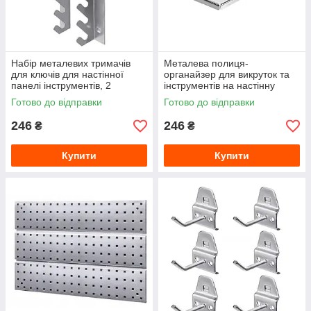
Набір металевих тримачів
Металева полиця-
для ключів для настінної
органайзер для викруток та
панелі інструментів, 2
інструментів на настінну
елементи
панель перфоровану,
Готово до відправки
Готово до відправки
AKCPLTWPZ9WK2PG001
AKCPLTWPZ8OS1PG001
246
246
₴
₴
Купити
Купити