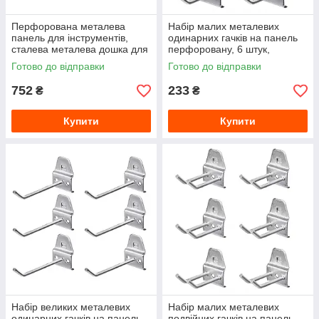
Перфорована металева
Набір малих металевих
панель для інструментів,
одинарних гачків на панель
сталева металева дошка для
перфоровану, 6 штук,
гачків та органайзерів,
AKCPLTWPZ1HPM6PG001
Готово до відправки
Готово до відправки
PLYTAPERFTWPPG001
752
233
₴
₴
Купити
Купити
Набір великих металевих
Набір малих металевих
одинарних гачків на панель
подвійних гачків на панель