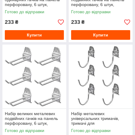
перфоровану, 6 штук,
перфоровану, 6 штук,
AKCPLTWPZ2HPD6PG001
AKCPLTWPZ3HPDM6PG001
Готово до відправки
Готово до відправки
233
233
₴
₴
Купити
Купити
Набір великих металевих
Набір металевих
подвійних гачків на панель
універсальних тримачів,
перфоровану, 6 штук,
тримачі для
AKCPLTWPZ4HPDD6PG001
електроінструменту на
Готово до відправки
Готово до відправки
панель перфоровану, 6 штук,