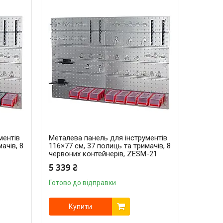
ментів
Металева панель для інструментів
ачів, 8
116×77 см, 37 полиць та тримачів, 8
червоних контейнерів, ZESM-21
5 339 ₴
Готово до відправки
Купити