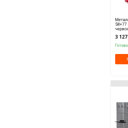
Метале
58×77 
черво
3 127
Готово