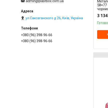
admin@plastbox.com.ua
Метале
58×77 
чорни
3 134
ул.Саксаганского д 26, Київ, Україна
Готово
+380 (96) 398-96-66
+380 (96) 398-96-66