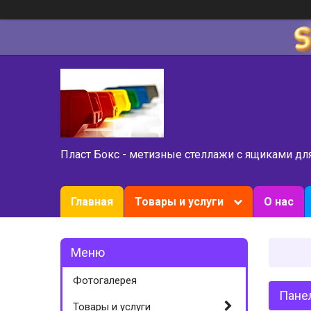
Пласт Бокс - метизные стеллажи с ящиками дл
Главная
Товары и услуги
О нас
Фотогалерея
Панел
Товары и услуги