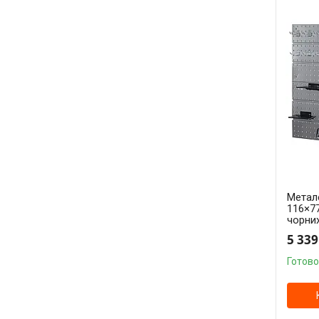
Метале
116×77
чорних
5 339
Готово