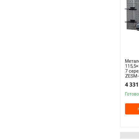
Метале
115,5×
7 сере
ZESM-
4 331
Готово