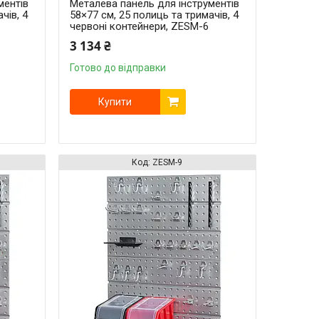
ментів
Металева панель для інструментів
чів, 4
58×77 см, 25 полиць та тримачів, 4
червоні контейнери, ZESM-6
3 134 ₴
Готово до відправки
Купити
ZESM-9