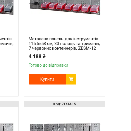
ментів
Металева панель для інструментів
имачів,
115,5×58 см, 30 полиць та тримачів,
7 червоних контейнерів, ZESM-12
4 188 ₴
Готово до відправки
Купити
ZESM-15