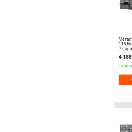
Метале
115,5×
7 чорн
4 188
Готово