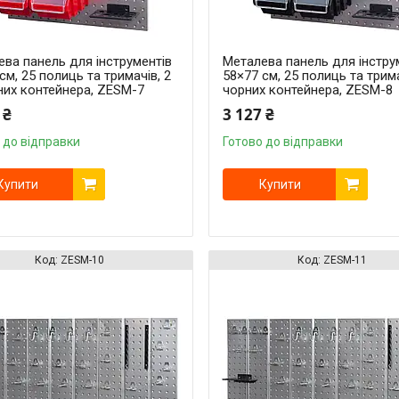
ва панель для інструментів
Металева панель для інстру
см, 25 полиць та тримачів, 2
58×77 см, 25 полиць та трима
них контейнера, ZESM-7
чорних контейнера, ZESM-8
 ₴
3 127 ₴
 до відправки
Готово до відправки
Купити
Купити
ZESM-10
ZESM-11