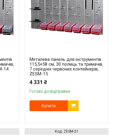
ментів
Металева панель для інструментів
имачів,
115,5×58 см, 30 полиць та тримачів,
M-14
7 середніх червоних контейнерів,
ZESM-15
4 331 ₴
Готово до відправки
Купити
ZESM-21