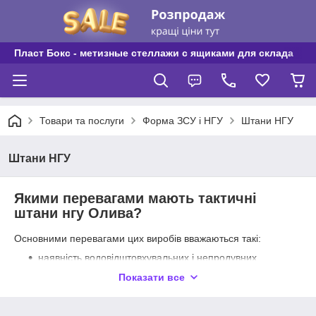
Пласт Бокс - метизные стеллажи с ящиками для склада
Товари та послуги
Форма ЗСУ і НГУ
Штани НГУ
Штани НГУ
Якими перевагами мають тактичні
штани нгу Олива?
Основними перевагами цих виробів вважаються такі:
наявність водовідштовхувальних і непродувних
властивостей;
Показати все
немає обмежень у процесі носіння;
додаткове посилення для захисту колін;