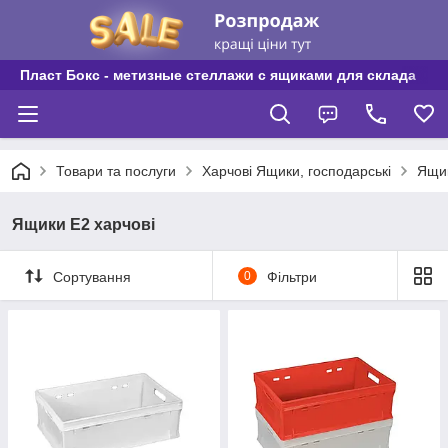
Пласт Бокс - метизные стеллажи с ящиками для склада
Товари та послуги
Харчові Ящики, господарські
Ящик
Ящики Е2 харчові
Сортування
0
Фільтри