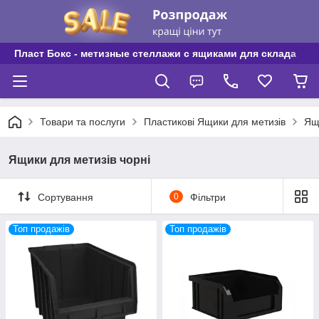
Пласт Бокс - метизные стеллажи с ящиками для склада
Товари та послуги
Пластикові Ящики для метизів
Ящ
Ящики для метизів чорні
Сортування
0
Фільтри
Топ продажів
Топ продажів