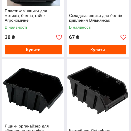
Пластикові ящики для
метизів, болтів, гайок
Складські ящики для болтів
Агрономічне
кріплення Вільнянськ
В наявності
В наявності
38
67
₴
₴
Купити
Купити
Ящики органайзер для
зберігання металізів
Контейнер Kistenberg