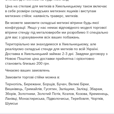
Ціна на стелажі для метизів в Хмельницькому також включає
в себе розміри складських метизних ящиків і виступам
метизних стійок: наявність траверс, метизів.
Ви можете замовити складські метизні вітрини будь-якої
конфігурації. Якщо у нас немає відповідного моделі торгової
вітрини стенду під металовироби ми розробимо її спеціально
для вас з урахуванням всіх ваших побажань.
Територіально ми знаходимося в Хмельницькому, але
реалізуємо складські стенди для метизів по всій Україні.
Доставка в Хмельницький займає 2-3 дні. Завдяки договору з
Новою Поштою ціна доставки прийнятна і орієнтовно
становить близько 200 грн.
Чекаємо ваших замовлень
Замовити торгові стійки можна в:
Тернопіль, Бережани, Борщів, Бучач, Великі Бірки,
Вишнівець, Гримайлів, Гусятин, Заліщики, Залізці, Збараж,
Зборів, Золотники, Золотий Потік, Козлов, Козова, Кременець,
Ланівці, Монастириська, Підволочиськ, Теребовля, Чортків,
Шумськ