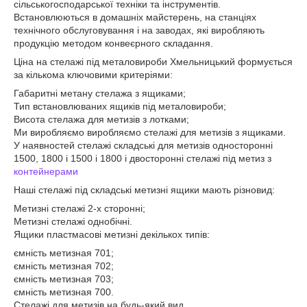
сільськогосподарської техніки та інструментів.
Встановлюються в домашніх майстерень, на станціях
технічного обслуговування і на заводах, які виробляють
продукцію методом конвеєрного складання.
Ціна на стелажі під металовироби Хмельницький формується
за кількома ключовими критеріями:
Габаритні метану стелажа з ящиками;
Тип встановлюваних ящиків під металовироби;
Висота стелажа для метизів з лотками;
Ми виробляємо виробляємо стелажі для метизів з ящиками.
У наявностей стелажі складські для метизів односторонні
1500, 1800 і 1500 і 1800 і двосторонні стелажі під метиз з
контейнерами
Наші стелажі під складські метизні ящики мають різновид:
Метизні стелажі 2-х сторонні;
Метизні стелажі однобічні.
Ящики пластмасові метизні декількох типів:
ємність метизная 701;
ємність метизная 702;
ємність метизная 703;
ємність метизная 700.
Стелажі для метизів на будь-який вид.