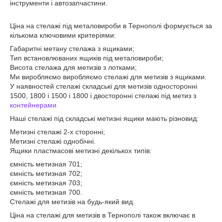
інструменти і автозапчастини.
Ціна на стелажі під металовироби в Тернополі формується за
кількома ключовими критеріями:
Габаритні метану стелажа з ящиками;
Тип встановлюваних ящиків під металовироби;
Висота стелажа для метизів з лотками;
Ми виробляємо виробляємо стелажі для метизів з ящиками.
У наявностей стелажі складські для метизів односторонні
1500, 1800 і 1500 і 1800 і двосторонні стелажі під метиз з
контейнерами
Наші стелажі під складські метизні ящики мають різновид:
Метизні стелажі 2-х сторонні;
Метизні стелажі однобічні.
Ящики пластмасові метизні декількох типів:
ємність метизная 701;
ємність метизная 702;
ємність метизная 703;
ємність метизная 700.
Стелажі для метизів на будь-який вид.
Ціна на стелажі для метизів в Тернополі також включає в