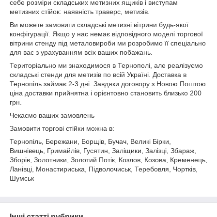
себе розміри складських метизних ящиків і виступам
метизних стійок: наявність траверс, метизів.
Ви можете замовити складські метизні вітрини будь-якої
конфігурації. Якщо у нас немає відповідного моделі торгової
вітрини стенду під металовироби ми розробимо її спеціально
для вас з урахуванням всіх ваших побажань.
Територіально ми знаходимося в Тернополі, але реалізуємо
складські стенди для метизів по всій Україні. Доставка в
Тернопіль займає 2-3 дні. Завдяки договору з Новою Поштою
ціна доставки прийнятна і орієнтовно становить близько 200
грн.
Чекаємо ваших замовлень
Замовити торгові стійки можна в:
Тернопіль, Бережани, Борщів, Бучач, Великі Бірки,
Вишнівець, Гримайлів, Гусятин, Заліщики, Залізці, Збараж,
Зборів, Золотники, Золотий Потік, Козлов, Козова, Кременець,
Ланівці, Монастириська, Підволочиськ, Теребовля, Чортків,
Шумськ
Інші статті рубрики