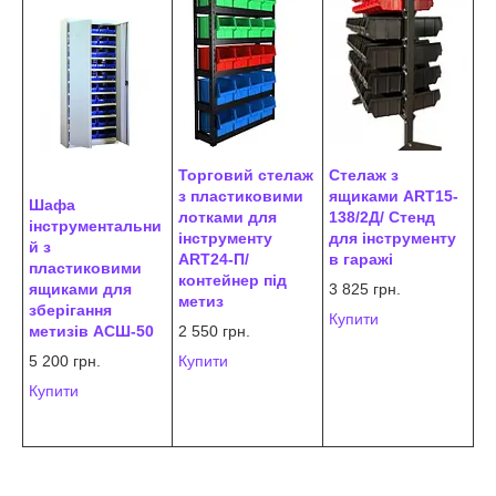
Стелаж з
Торговий стелаж
ящиками ART15-
з пластиковими
Шафа
138/2Д/ Стенд
лотками для
інструментальни
для інструменту
інструменту
й з
в гаражі
ART24-П/
пластиковими
контейнер під
3 825 грн.
ящиками для
метиз
зберігання
Купити
метизів АСШ-50
2 550 грн.
5 200 грн.
Купити
Купити